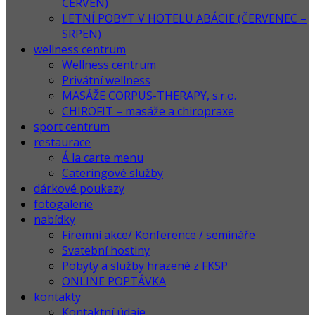
ČERVEN)
LETNÍ POBYT V HOTELU ABÁCIE (ČERVENEC –
SRPEN)
wellness centrum
Wellness centrum
Privátní wellness
MASÁŽE CORPUS-THERAPY, s.r.o.
CHIROFIT – masáže a chiropraxe
sport centrum
restaurace
Á la carte menu
Cateringové služby
dárkové poukazy
fotogalerie
nabídky
Firemní akce/ Konference / semináře
Svatební hostiny
Pobyty a služby hrazené z FKSP
ONLINE POPTÁVKA
kontakty
Kontaktní údaje