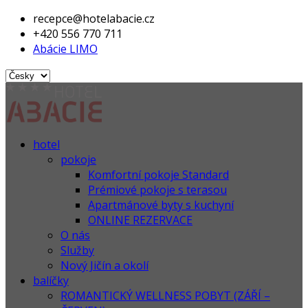
recepce@hotelabacie.cz
+420 556 770 711
Abácie LIMO
hotel
pokoje
Komfortní pokoje Standard
Prémiové pokoje s terasou
Apartmánové byty s kuchyní
ONLINE REZERVACE
O nás
Služby
Nový Jičín a okolí
balíčky
ROMANTICKÝ WELLNESS POBYT (ZÁŘÍ –