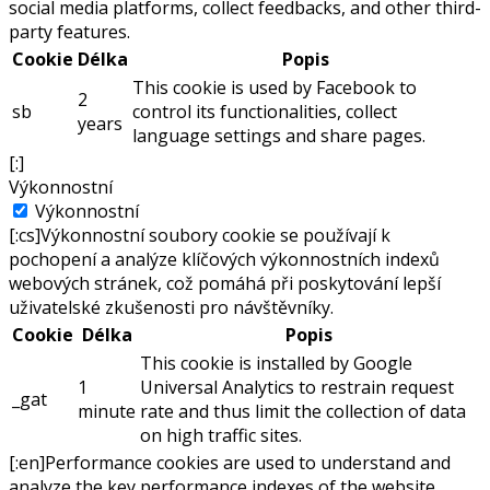
social media platforms, collect feedbacks, and other third-
party features.
Cookie
Délka
Popis
This cookie is used by Facebook to
2
sb
control its functionalities, collect
years
language settings and share pages.
[:]
Výkonnostní
Výkonnostní
[:cs]Výkonnostní soubory cookie se používají k
pochopení a analýze klíčových výkonnostních indexů
webových stránek, což pomáhá při poskytování lepší
uživatelské zkušenosti pro návštěvníky.
Cookie
Délka
Popis
This cookie is installed by Google
1
Universal Analytics to restrain request
_gat
minute
rate and thus limit the collection of data
on high traffic sites.
[:en]Performance cookies are used to understand and
analyze the key performance indexes of the website